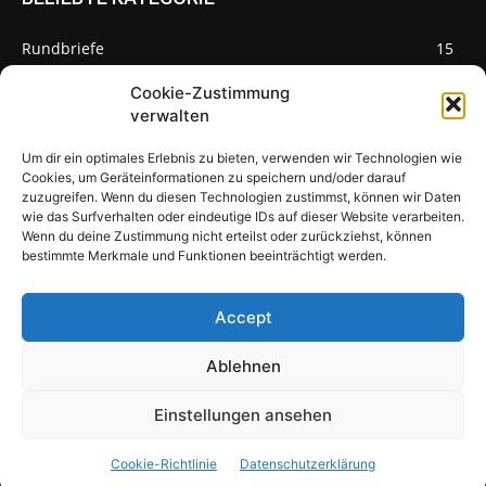
Rundbriefe
15
Pilze des Monats
3
Cookie-Zustimmung
verwalten
Um dir ein optimales Erlebnis zu bieten, verwenden wir Technologien wie
Cookies, um Geräteinformationen zu speichern und/oder darauf
zuzugreifen. Wenn du diesen Technologien zustimmst, können wir Daten
Pilzseite
wie das Surfverhalten oder eindeutige IDs auf dieser Website verarbeiten.
Wenn du deine Zustimmung nicht erteilst oder zurückziehst, können
Seltene Pilze aus Mainfranken und
bestimmte Merkmale und Funktionen beeinträchtigt werden.
Deutschland
Accept
Ablehnen
© Newspaper WordPress Theme by TagDiv
Einstellungen ansehen
Über uns
Warum Pilze?
Pilzbewohner
Impressum
Cookie-Richtlinie
Datenschutzerklärung
Datenschutzerklärung
Cookie-Richtlinie (EU)