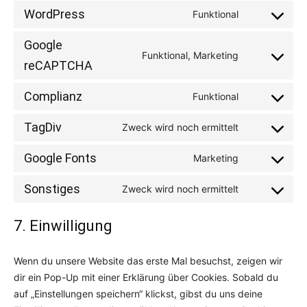
WordPress
Funktional
Consent
to
Google
service
Funktional, Marketing
Consent
reCAPTCHA
wordpress
to
Complianz
service
Funktional
Consent
google-
to
TagDiv
Zweck wird noch ermittelt
recaptcha
Consent
service
to
complianz
Google Fonts
Marketing
Consent
service
to
tagdiv
Sonstiges
Zweck wird noch ermittelt
Consent
service
to
google-
7. Einwilligung
service
fonts
sonstiges
Wenn du unsere Website das erste Mal besuchst, zeigen wir
dir ein Pop-Up mit einer Erklärung über Cookies. Sobald du
auf „Einstellungen speichern“ klickst, gibst du uns deine