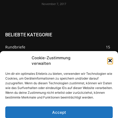
November 7, 2017
BELIEBTE KATEGORIE
Rundbriefe
15
Pilze des Monats
3
Cookie-Zustimmung
verwalten
Um dir ein optimales Erlebnis zu bieten, verwenden wir Technologien wie
Cookies, um Geräteinformationen zu speichern und/oder darauf
zuzugreifen. Wenn du diesen Technologien zustimmst, können wir Daten
Pilzseite
wie das Surfverhalten oder eindeutige IDs auf dieser Website verarbeiten.
Wenn du deine Zustimmung nicht erteilst oder zurückziehst, können
Seltene Pilze aus Mainfranken und
bestimmte Merkmale und Funktionen beeinträchtigt werden.
Deutschland
Accept