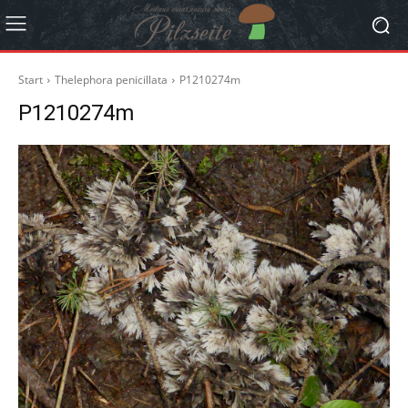
Start
Thelephora penicillata
P1210274m
P1210274m