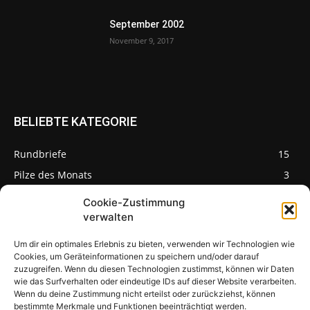
September 2002
November 9, 2017
BELIEBTE KATEGORIE
Rundbriefe
15
Pilze des Monats
3
Cookie-Zustimmung
verwalten
Um dir ein optimales Erlebnis zu bieten, verwenden wir Technologien wie
Pilzseite
Cookies, um Geräteinformationen zu speichern und/oder darauf
zuzugreifen. Wenn du diesen Technologien zustimmst, können wir Daten
wie das Surfverhalten oder eindeutige IDs auf dieser Website verarbeiten.
Seltene Pilze aus
Mainfranken und
Wenn du deine Zustimmung nicht erteilst oder zurückziehst, können
Deutschland
bestimmte Merkmale und Funktionen beeinträchtigt werden.