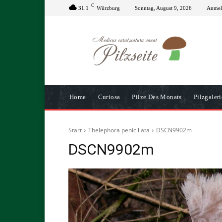
C
31.1
Würzburg
Sonntag, August 9, 2026
Anmeld
Home
Curiosa
Pilze Des Monats
Pilzgaleri
Start
Thelephora penicillata
DSCN9902m
DSCN9902m