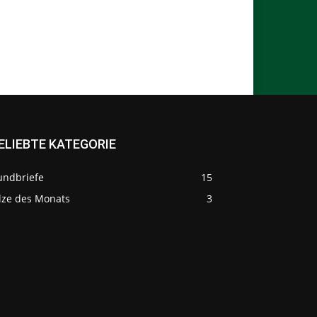
ELIEBTE KATEGORIE
undbriefe
15
ilze des Monats
3