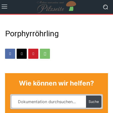
Porphyrröhrling
Wie können wir helfen?
Suche