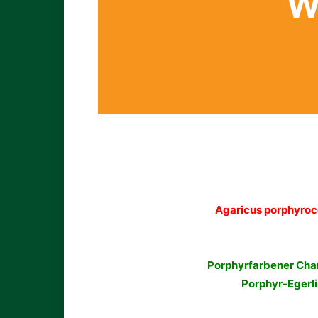
W
Agaricus porphyroc
Porphyrfarbener Ch
Porphyr-Egerl