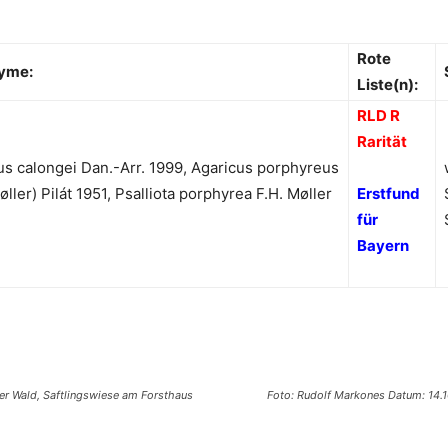
Rote
yme:
Liste(n):
RLD R
Rarität
us calongei Dan.-Arr. 1999, Agaricus porphyreus
øller) Pilát 1951, Psalliota porphyrea F.H. Møller
Erstfund
für
Bayern
ger Wald, Saftlingswiese am Forsthaus
Foto: Rudolf Markones Datum: 14.1