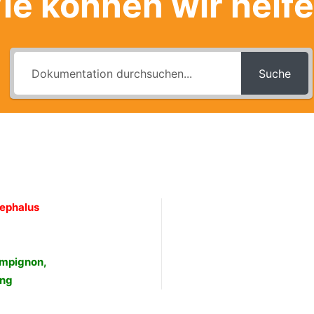
ie können wir helf
Suche
ephalus
ampignon,
ing