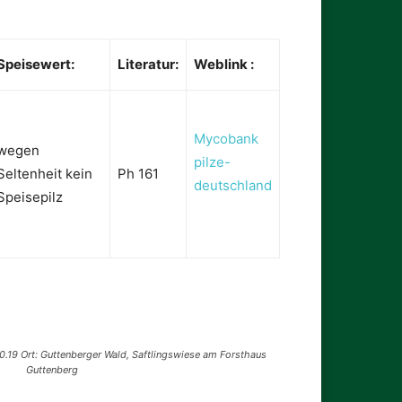
Speisewert:
Literatur:
Weblink :
Mycobank
wegen
pilze-
Seltenheit kein
Ph 161
deutschland
Speisepilz
0.19 Ort: Guttenberger Wald, Saftlingswiese am Forsthaus
Guttenberg