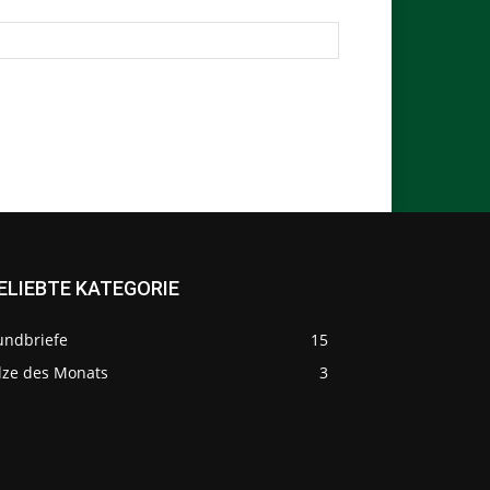
ELIEBTE KATEGORIE
undbriefe
15
ilze des Monats
3