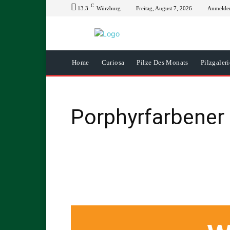
C
13.3
Würzburg
Freitag, August 7, 2026
Anmelden
Home
Curiosa
Pilze Des Monats
Pilzgaleri
Porphyrfarbener