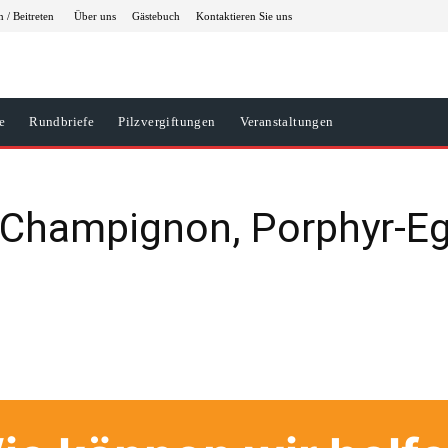
 / Beitreten
Über uns
Gästebuch
Kontaktieren Sie uns
e
Rundbriefe
Pilzvergiftungen
Veranstaltungen
 Champignon, Porphyr-Eg