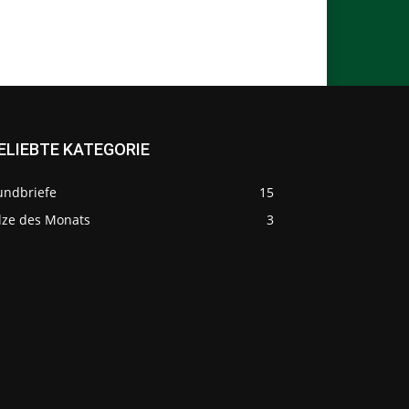
ELIEBTE KATEGORIE
undbriefe
15
ilze des Monats
3