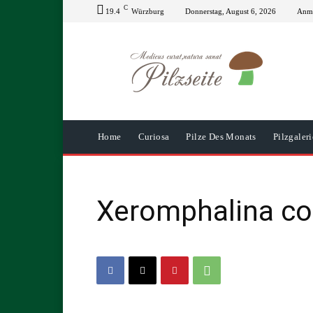
C
19.4
Würzburg
Donnerstag, August 6, 2026
Anme
Home
Curiosa
Pilze Des Monats
Pilzgaleri
Xeromphalina co