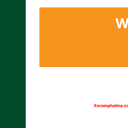
W
Xeromphalina co