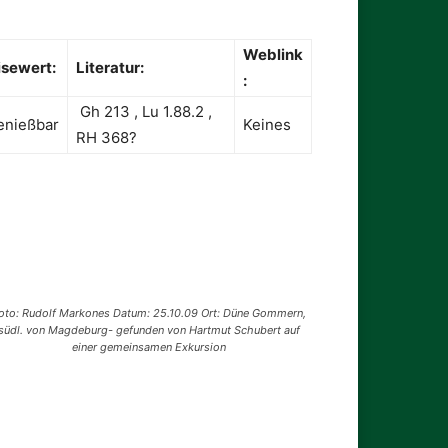
Weblink
isewert:
Literatur:
:
Gh 213 , Lu 1.88.2 ,
enießbar
Keines
RH 368?
oto: Rudolf Markones Datum: 25.10.09 Ort: Düne Gommern,
südl. von Magdeburg- gefunden von Hartmut Schubert auf
einer gemeinsamen Exkursion