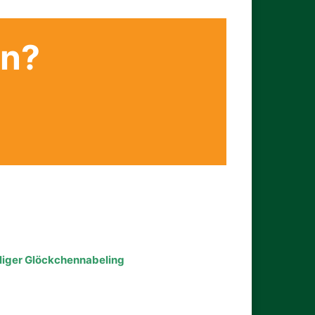
en?
liger Glöckchennabeling