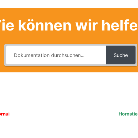
ie können wir helf
Suche
rnui
Hornstie