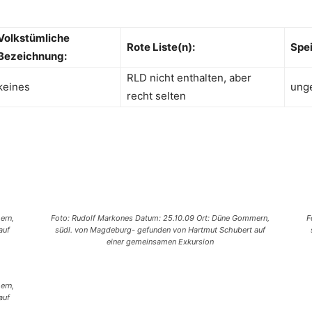
Volkstümliche
Rote Liste(n):
Spe
Bezeichnung:
RLD nicht enthalten, aber
keines
ung
recht selten
ern,
Foto: Rudolf Markones Datum: 25.10.09 Ort: Düne Gommern,
F
auf
südl. von Magdeburg- gefunden von Hartmut Schubert auf
einer gemeinsamen Exkursion
ern,
auf