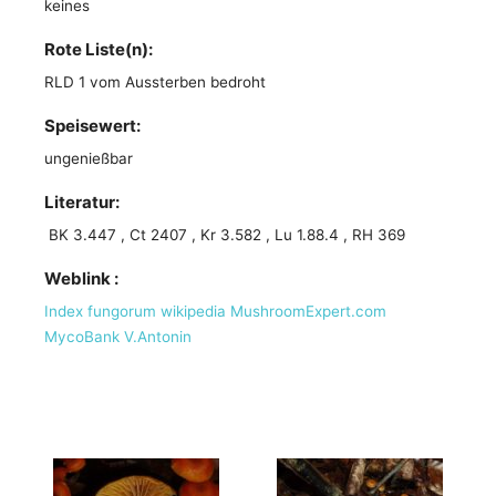
keines
Rote Liste(n):
RLD 1 vom Aussterben bedroht
Speisewert:
ungenießbar
Literatur:
BK 3.447 , Ct 2407 , Kr 3.582 , Lu 1.88.4 , RH 369
Weblink :
Index fungorum
wikipedia
MushroomExpert.com
MycoBank
V.Antonin