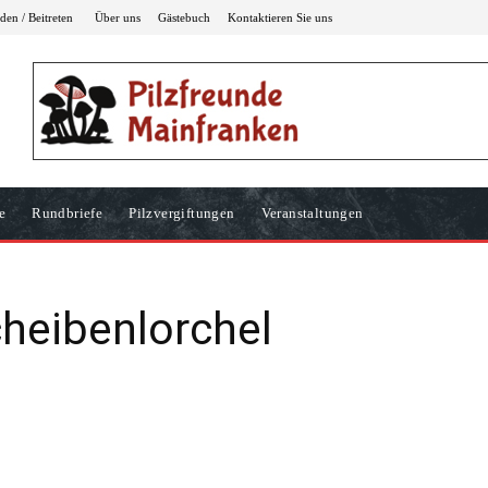
en / Beitreten
Über uns
Gästebuch
Kontaktieren Sie uns
e
Rundbriefe
Pilzvergiftungen
Veranstaltungen
heibenlorchel