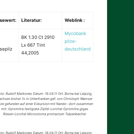
sewert:
Literatur:
Weblink :
Mycobank
BK 1.30 Ct 2910
pilze-
Lx 667 Tint
sepilz
deutschland
44,2005
to: Rudolf Markones Datum: 16.04.11 Ort: Borna bei Leipzig,
achsen bisher 1x in Unterfranken gef. von Christoph Wamser
lze gefunden auf einer Exkursion mit Nando- dort zusammen
mit: Gyromitra fastigiata Zipfel-Lorchel Gyromitra gigas
Riesen-Lorchel Microstoma protractum Tulpenbecher
to: Rudolf Markones Datum: 16.04.11 Ort: Borna bei Leipzig,