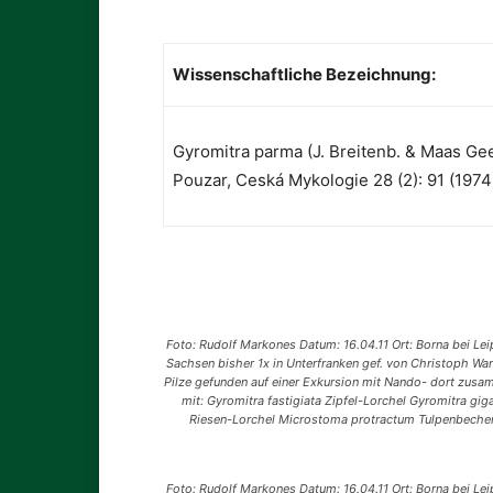
Wissenschaftliche Bezeichnung:
Gyromitra parma (J. Breitenb. & Maas Gees
Pouzar, Ceská Mykologie 28 (2): 91 (1974
Foto: Rudolf Markones Datum: 16.04.11 Ort: Borna bei Lei
Sachsen bisher 1x in Unterfranken gef. von Christoph W
Pilze gefunden auf einer Exkursion mit Nando- dort zus
mit: Gyromitra fastigiata Zipfel-Lorchel Gyromitra gig
Riesen-Lorchel Microstoma protractum Tulpenbeche
Foto: Rudolf Markones Datum: 16.04.11 Ort: Borna bei Lei