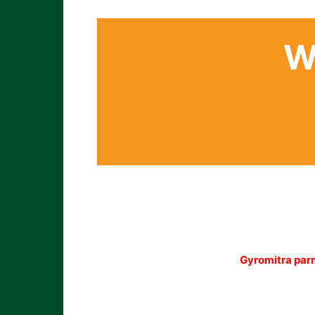
W
Gyromitra pa