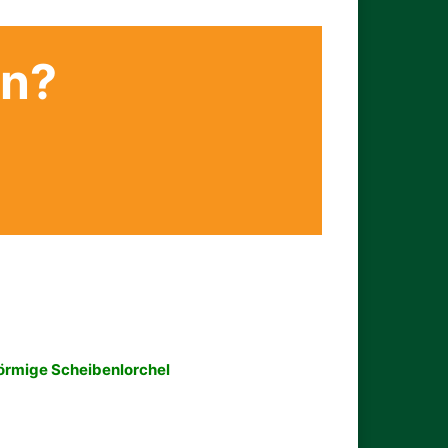
en?
örmige Scheibenlorchel