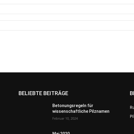
BELIEBTE BEITRÄGE
B
Betonungsregeln für
R
wissenschaftliche Pilznamen
P
Februar 10, 2024
Mai 2020