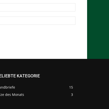
ELIEBTE KATEGORIE
undbriefe
15
ilze des Monats
3