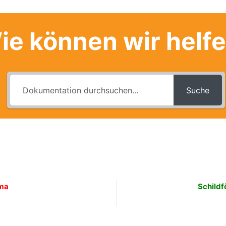
ie können wir helf
Suche
rma
Schildf