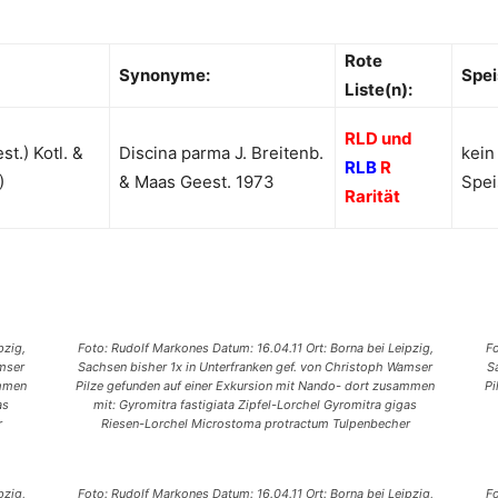
Rote
Synonyme:
Spei
Liste(n):
RLD und
t.) Kotl. &
Discina parma J. Breitenb.
kein
RLB
R
)
& Maas Geest. 1973
Spei
Rarität
pzig,
Foto: Rudolf Markones Datum: 16.04.11 Ort: Borna bei Leipzig,
Fo
amser
Sachsen bisher 1x in Unterfranken gef. von Christoph Wamser
S
ammen
Pilze gefunden auf einer Exkursion mit Nando- dort zusammen
Pi
as
mit: Gyromitra fastigiata Zipfel-Lorchel Gyromitra gigas
r
Riesen-Lorchel Microstoma protractum Tulpenbecher
pzig,
Foto: Rudolf Markones Datum: 16.04.11 Ort: Borna bei Leipzig,
Fo