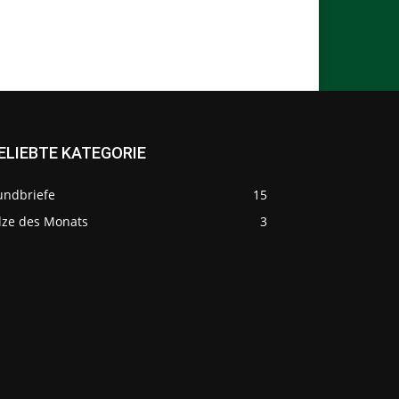
ELIEBTE KATEGORIE
undbriefe
15
ilze des Monats
3