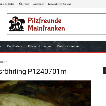
n / Beitreten
Über uns
Gästebuch
Kontaktieren Sie uns
e
Rundbriefe
Pilzvergiftungen
Veranstaltungen
1240701m
nsröhrling P1240701m