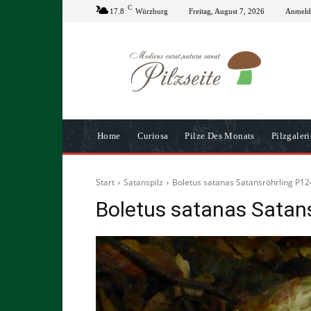
C
17.8
Würzburg
Freitag, August 7, 2026
Anmelde
Home
Curiosa
Pilze Des Monats
Pilzgaleri
Start
Satanspilz
Boletus satanas Satansröhrling P
Boletus satanas Sata