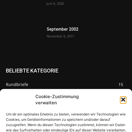
Juni 6, 2020
September 2002
November 9, 2017
BELIEBTE KATEGORIE
Rundbriefe
15
Pilze des Monats
3
Cookie-Zustimmung
verwalten
Um dir ein optimales Erlebnis zu bieten, verwenden wir Technologien wie
Cookies, um Geräteinformationen zu speichern und/oder darauf
zuzugreifen. Wenn du diesen Technologien zustimmst, können wir Daten
Pilzseite
wie das Surfverhalten oder eindeutige IDs auf dieser Website verarbeiten.