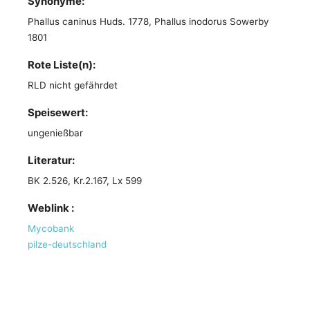
Synonyme:
Phallus caninus Huds. 1778, Phallus inodorus Sowerby
1801
Rote Liste(n):
RLD nicht gefährdet
Speisewert:
ungenießbar
Literatur:
BK 2.526, Kr.2.167, Lx 599
Weblink :
Mycobank
pilze-deutschland