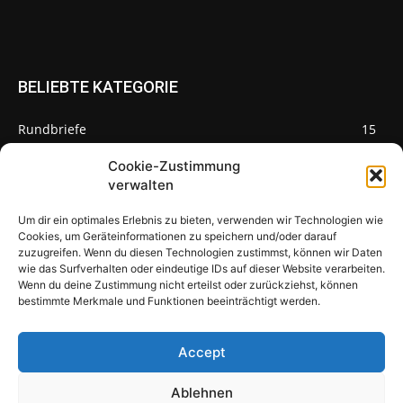
BELIEBTE KATEGORIE
Rundbriefe
15
Pilze des Monats
3
Cookie-Zustimmung
verwalten
Um dir ein optimales Erlebnis zu bieten, verwenden wir Technologien wie
Cookies, um Geräteinformationen zu speichern und/oder darauf
zuzugreifen. Wenn du diesen Technologien zustimmst, können wir Daten
Pilzseite
wie das Surfverhalten oder eindeutige IDs auf dieser Website verarbeiten.
Wenn du deine Zustimmung nicht erteilst oder zurückziehst, können
Seltene Pilze aus Mainfranken und
bestimmte Merkmale und Funktionen beeinträchtigt werden.
Deutschland
Accept
Ablehnen