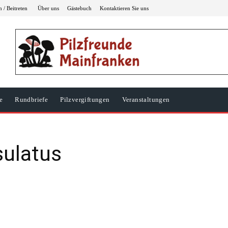
 / Beitreten
Über uns
Gästebuch
Kontaktieren Sie uns
e
Rundbriefe
Pilzvergiftungen
Veranstaltungen
sulatus