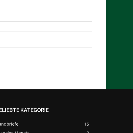
ELIEBTE KATEGORIE
undbriefe
15
ilze des Monats
3