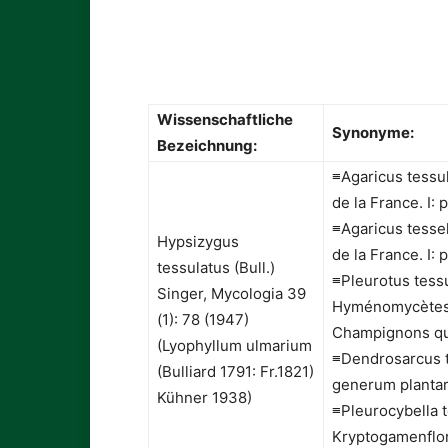
Wissenschaftliche
Synonyme:
Bezeichnung:
≡Agaricus tessul
de la France. I: 
≡Agaricus tessel
Hypsizygus
de la France. I: 
tessulatus (Bull.)
≡Pleurotus tessul
Singer, Mycologia 39
Hyménomycètes o
(1): 78 (1947)
Champignons qui
(Lyophyllum ulmarium
≡Dendrosarcus te
(Bulliard 1791: Fr.1821)
generum plantar
Kühner 1938)
≡Pleurocybella t
Kryptogamenflor