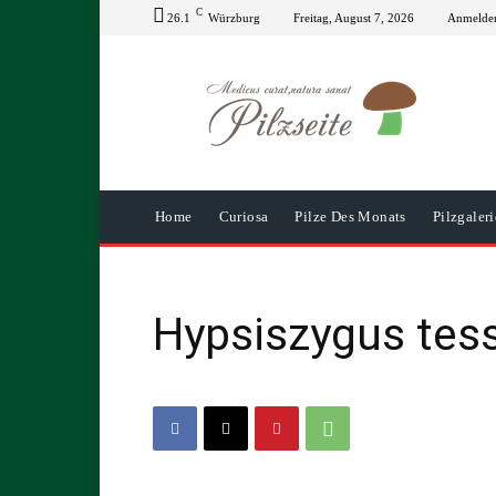
C
26.1
Würzburg
Freitag, August 7, 2026
Anmelden
Home
Curiosa
Pilze Des Monats
Pilzgaleri
Hypsiszygus tes