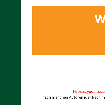
W
Hypsiszygus tessu
nach manchen Autoren identisch mi