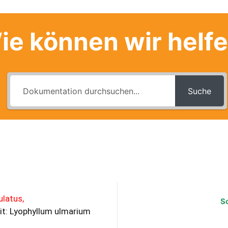
ie können wir helf
Suche
latus,
S
t: Lyophyllum ulmarium