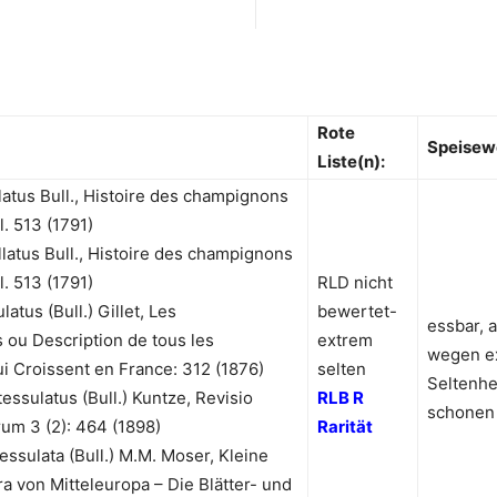
Rote
Speisew
Liste(n):
atus Bull., Histoire des champignons
pl. 513 (1791)
latus Bull., Histoire des champignons
pl. 513 (1791)
RLD nicht
atus (Bull.) Gillet, Les
bewertet-
essbar, 
u Description de tous les
extrem
wegen e
 Croissent en France: 312 (1876)
selten
Seltenhe
ssulatus (Bull.) Kuntze, Revisio
RLB R
schonen
um 3 (2): 464 (1898)
Rarität
essulata (Bull.) M.M. Moser, Kleine
a von Mitteleuropa – Die Blätter- und