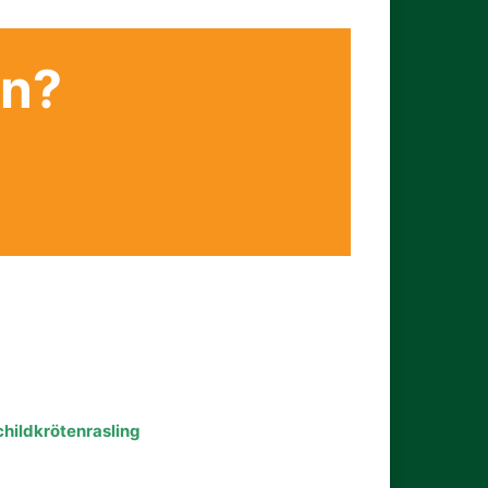
en?
childkrötenrasling