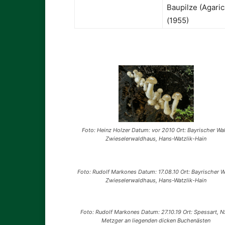
Baupilze (Agaric
(1955)
Foto: Heinz Holzer Datum: vor 2010 Ort: Bayrischer Wal
Zwieselerwaldhaus, Hans-Watzlik-Hain
Foto: Rudolf Markones Datum: 17.08.10 Ort: Bayrischer W
Zwieselerwaldhaus, Hans-Watzlik-Hain
Foto: Rudolf Markones Datum: 27.10.19 Ort: Spessart, 
Metzger an liegenden dicken Buchenästen