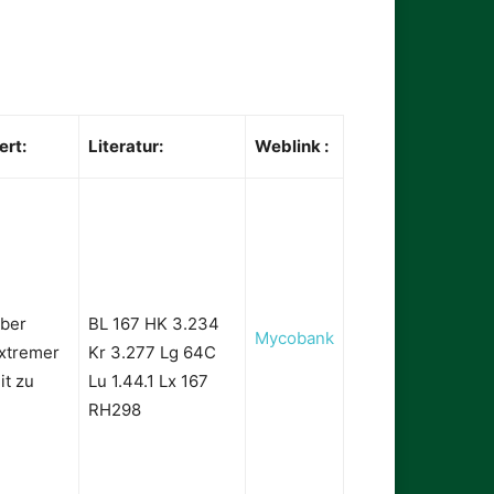
ert:
Literatur:
Weblink :
aber
BL 167 HK 3.234
Mycobank
xtremer
Kr 3.277 Lg 64C
it zu
Lu 1.44.1 Lx 167
RH298