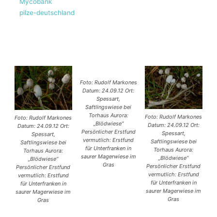
Mycobank
pilze-deutschland
Foto: Rudolf Markones
Datum: 24.09.12 Ort:
Spessart,
Saftlingswiese bei
Torhaus Aurora:
Foto: Rudolf Markones
Foto: Rudolf Markones
„Blödwiese“
Datum: 24.09.12 Ort:
Datum: 24.09.12 Ort:
Persönlicher Erstfund
Spessart,
Spessart,
vermutlich: Erstfund
Saftlingswiese bei
Saftlingswiese bei
für Unterfranken in
Torhaus Aurora:
Torhaus Aurora:
saurer Magerwiese im
„Blödwiese“
„Blödwiese“
Gras
Persönlicher Erstfund
Persönlicher Erstfund
vermutlich: Erstfund
vermutlich: Erstfund
für Unterfranken in
für Unterfranken in
saurer Magerwiese im
saurer Magerwiese im
Gras
Gras