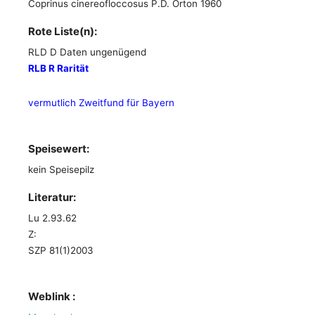
Coprinus cinereofloccosus P.D. Orton 1960
Rote Liste(n):
RLD D Daten ungenügend
RLB R Rarität
vermutlich Zweitfund für Bayern
Speisewert:
kein Speisepilz
Literatur:
Lu 2.93.62
Z:
SZP 81(1)2003
Weblink :