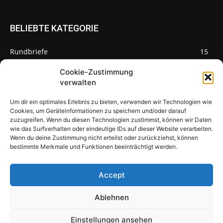
BELIEBTE KATEGORIE
Rundbriefe
15
Pilze des Monats
3
Cookie-Zustimmung
verwalten
Um dir ein optimales Erlebnis zu bieten, verwenden wir Technologien wie
Cookies, um Geräteinformationen zu speichern und/oder darauf
zuzugreifen. Wenn du diesen Technologien zustimmst, können wir Daten
Pilzseite
wie das Surfverhalten oder eindeutige IDs auf dieser Website verarbeiten.
Wenn du deine Zustimmung nicht erteilst oder zurückziehst, können
Seltene Pilze aus Mainfranken und
bestimmte Merkmale und Funktionen beeinträchtigt werden.
Deutschland
Accept
Ablehnen
© Newspaper WordPress Theme by TagDiv
Einstellungen ansehen