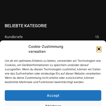
BELIEBTE KATEGORIE
Rundbriefe
15
Pilze des Monats
3
Cookie-Zustimmung
verwalten
Um dir ein optimales Erlebnis zu bieten, verwenden wir Technologien wie
Cookies, um Geräteinformationen zu speichern und/oder darauf
zuzugreifen. Wenn du diesen Technologien zustimmst, können wir Daten
Pilzseite
wie das Surfverhalten oder eindeutige IDs auf dieser Website verarbeiten.
Wenn du deine Zustimmung nicht erteilst oder zurückziehst, können
Seltene Pilze aus Mainfranken und
bestimmte Merkmale und Funktionen beeinträchtigt werden.
Deutschland
Accept