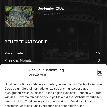
September 2002
November 9, 2017
BELIEBTE KATEGORIE
Rundbriefe
15
Pilze des Monats
3
Cookie-Zustimmung
verwalten
Um dir ein optimales Erlebnis zu bieten, verwenden wir Technologien wie
Pilzseite
Cookies, um Geräteinformationen zu speichern und/oder darauf
zuzugreifen. Wenn du diesen Technologien zustimmst, können wir Daten
wie das Surfverhalten oder eindeutige IDs auf dieser Website verarbeiten.
Seltene Pilze aus
Mainfranken und
Wenn du deine Zustimmung nicht erteilst oder zurückziehst, können
Deutschland
bestimmte Merkmale und Funktionen beeinträchtigt werden.