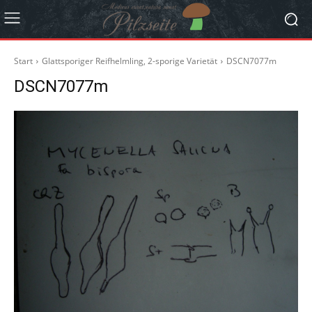
Start
Glattsporiger Reifhelmling, 2-sporige Varietät
DSCN7077m
DSCN7077m