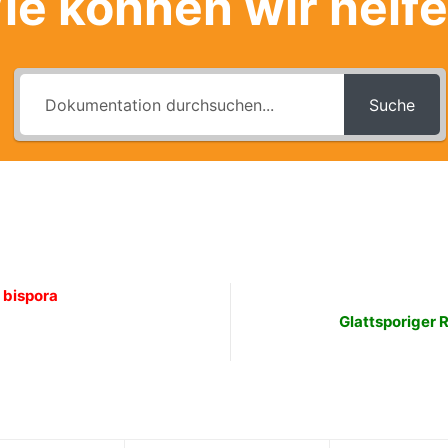
ie können wir helf
Suche
. bispora
Glattsporiger R