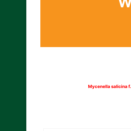
W
Mycenella salicina f