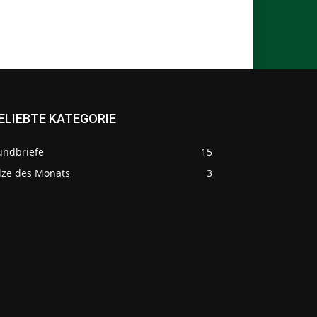
ELIEBTE KATEGORIE
undbriefe
15
ilze des Monats
3