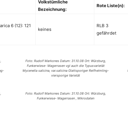
Volkstümliche
Rote Liste(n):
Bezeichnung:
rica 6 (12): 121
RLB 3
keines
gefährdet
,
Foto: Rudolf Markones Datum: 31.10.08 Ort: Würzburg,
Funkerwiese- Magerrasen vgl auch die Typusvarietät
ng-
Mycenella salicina, var.salicina Glattsporiger Reifhelmling-
viersporige Varietät
,
Foto: Rudolf Markones Datum: 31.10.08 Ort: Würzburg,
Funkerwiese- Magerrasen , Mikrodaten