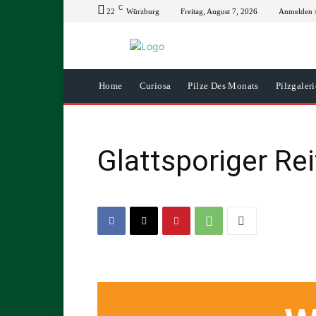
C
22
Würzburg
Freitag, August 7, 2026
Anmelden /
Home
Curiosa
Pilze Des Monats
Pilzgaleri
Glattsporiger Rei