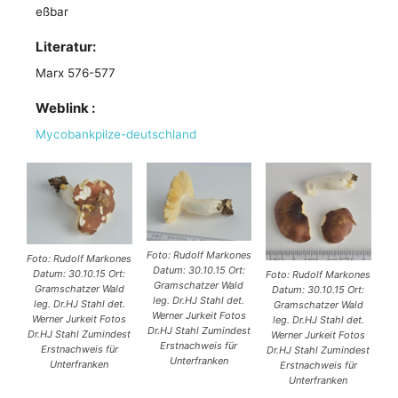
eßbar
Literatur:
Marx 576-577
Weblink :
Mycobank
pilze-deutschland
Foto: Rudolf Markones
Foto: Rudolf Markones
Datum: 30.10.15 Ort:
Datum: 30.10.15 Ort:
Foto: Rudolf Markones
Gramschatzer Wald
Gramschatzer Wald
Datum: 30.10.15 Ort:
leg. Dr.HJ Stahl det.
leg. Dr.HJ Stahl det.
Gramschatzer Wald
Werner Jurkeit Fotos
Werner Jurkeit Fotos
leg. Dr.HJ Stahl det.
Dr.HJ Stahl Zumindest
Dr.HJ Stahl Zumindest
Werner Jurkeit Fotos
Erstnachweis für
Erstnachweis für
Dr.HJ Stahl Zumindest
Unterfranken
Unterfranken
Erstnachweis für
Unterfranken