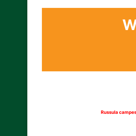
W
Russula campes