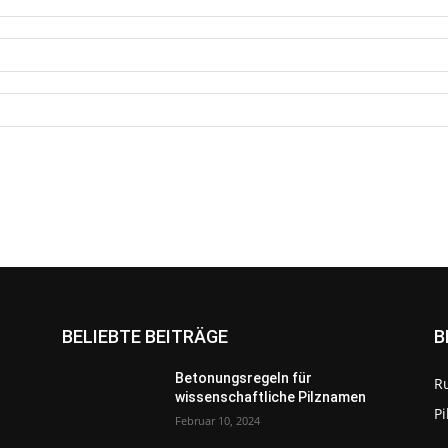
BELIEBTE BEITRÄGE
B
Betonungsregeln für
R
wissenschaftliche Pilznamen
P
Februar 10, 2024