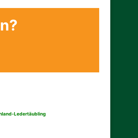
en?
hland-Ledertäubling