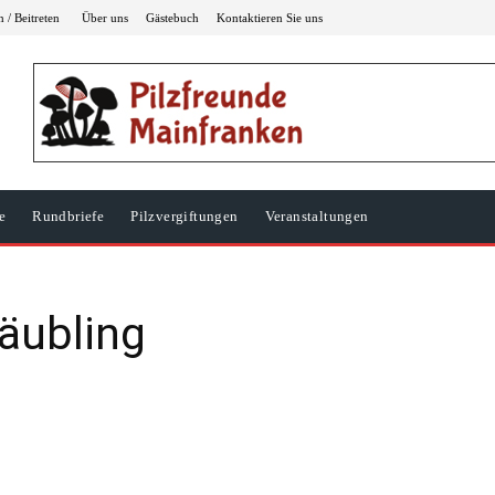
 / Beitreten
Über uns
Gästebuch
Kontaktieren Sie uns
e
Rundbriefe
Pilzvergiftungen
Veranstaltungen
äubling