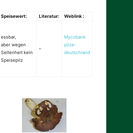
Speisewert:
Literatur:
Weblink :
essbar,
Mycobank
aber wegen
pilze-
–
Seltenheit kein
deutschland
Speisepilz