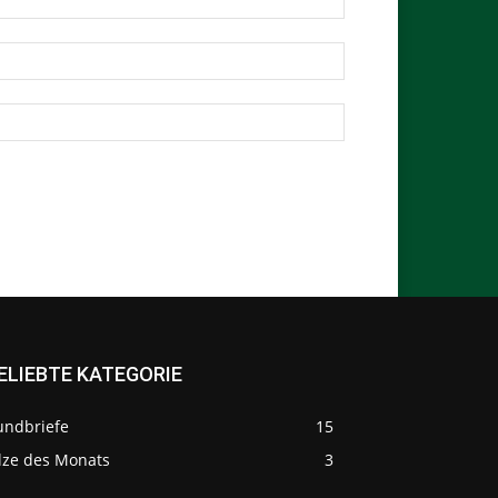
ELIEBTE KATEGORIE
undbriefe
15
ilze des Monats
3