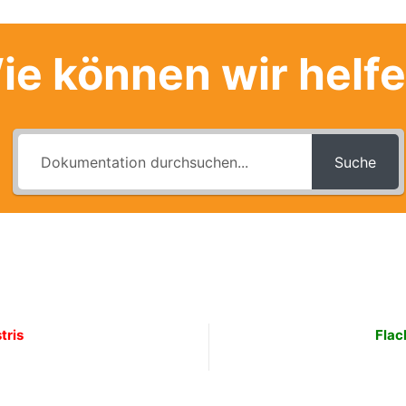
ie können wir helf
Suche
tris
Flac