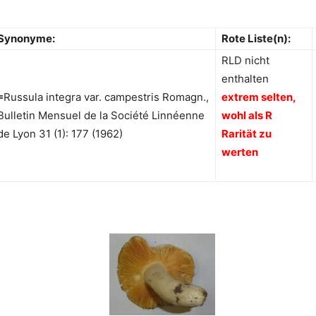
Synonyme:
Rote Liste(n):
RLD nicht
enthalten
≡Russula integra var. campestris Romagn.,
extrem selten,
Bulletin Mensuel de la Société Linnéenne
wohl als R
de Lyon 31 (1): 177 (1962)
Rarität zu
werten