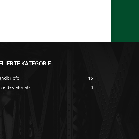
ELIEBTE KATEGORIE
undbriefe
15
ilze des Monats
3