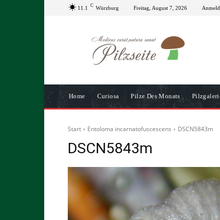
C
11.1
Würzburg
Freitag, August 7, 2026
Anmelde
Home
Curiosa
Pilze Des Monats
Pilzgaleri
Start
Entoloma incarnatofuscescens
DSCN5843m
DSCN5843m