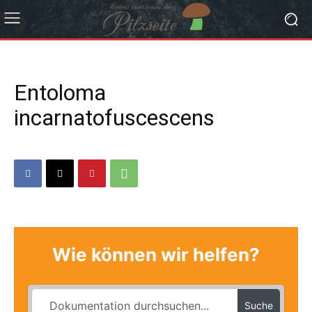
Entoloma
incarnatofuscescens
Wie können wir helfen?
Suche