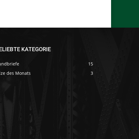
ELIEBTE KATEGORIE
undbriefe
15
ilze des Monats
3