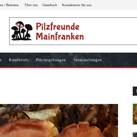
n / Beitreten
Über uns
Gästebuch
Kontaktieren Sie uns
e
Rundbriefe
Pilzvergiftungen
Veranstaltungen