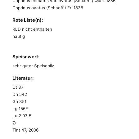
Coprinus comatus var. ovatus (Schaeff.) Quél. 1886,
Coprinus ovatus (Schaeff.) Fr. 1838
Rote Liste(n):
RLD nicht enthalten
häufig
Speisewert:
sehr guter Speisepilz
Literatur:
Ct 37
Dh 542
Gh 351
Lg 156E
Lu 2.93.5
Z:
Tint 47, 2006