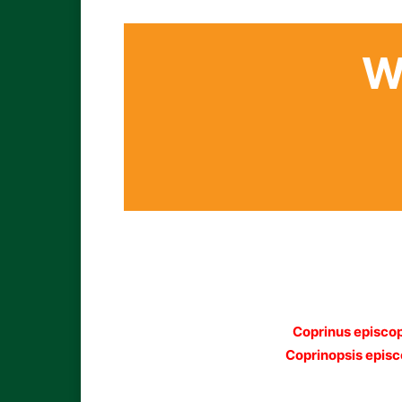
W
Coprinus episcop
Coprinopsis episc