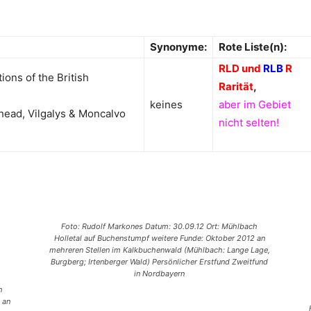
Synonyme:
Rote Liste(n):
RLD und
RLB
R
ions of the British
Rarität
,
keines
aber im Gebiet
head, Vilgalys & Moncalvo
nicht selten!
Foto: Rudolf Markones Datum: 30.09.12 Ort: Mühlbach
Holletal auf Buchenstumpf weitere Funde: Oktober 2012 an
mehreren Stellen im Kalkbuchenwald (Mühlbach: Lange Lage,
Burgberg; Irtenberger Wald) Persönlicher Erstfund Zweitfund
in Nordbayern
h
 an