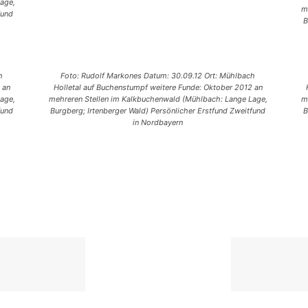
age,
m
fund
B
h
Foto: Rudolf Markones Datum: 30.09.12 Ort: Mühlbach
 an
Holletal auf Buchenstumpf weitere Funde: Oktober 2012 an
age,
mehreren Stellen im Kalkbuchenwald (Mühlbach: Lange Lage,
m
fund
Burgberg; Irtenberger Wald) Persönlicher Erstfund Zweitfund
B
in Nordbayern