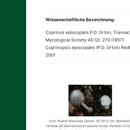
Wissenschaftliche Bezeichnung:
Coprinus episcopalis P.D. Orton, Transact
Mycological Society 40 (2): 270 (1957)
Coprinopsis episcopalis (P.D. Orton) Red
2001
Foto: Rudolf Markones Datum: 30.09.12 Ort: Mühlbac
Holletal auf Buchenstumpf weitere Funde: Oktober 2012