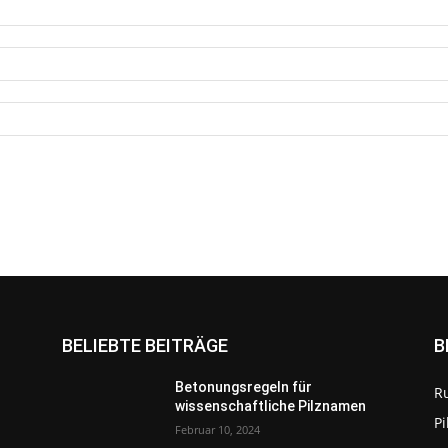
BELIEBTE BEITRÄGE
B
Betonungsregeln für
R
wissenschaftliche Pilznamen
P
Februar 10, 2024