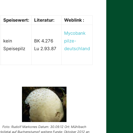
Speisewert:
Literatur:
Weblink :
Mycobank
kein
BK 4.276
pilze-
Speisepilz
Lu 2.93.87
deutschland
Foto: Rudolf Markones Datum: 30.09.12 Ort: Mühlbach
Holletal auf Buchenstumpf weitere Funde: Oktober 2012 an