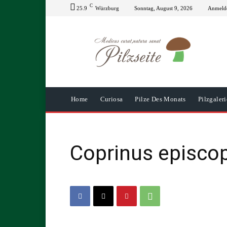
C
25.9
Würzburg
Sonntag, August 9, 2026
Anmelde
Home
Curiosa
Pilze Des Monats
Pilzgaleri
Coprinus episcop