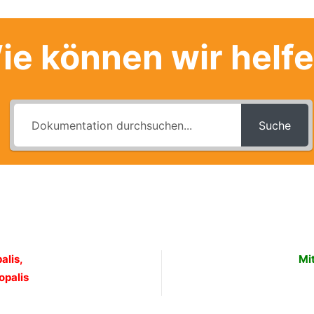
ie können wir helf
Suche
alis,
Mit
opalis