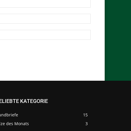
ELIEBTE KATEGORIE
undbriefe
15
ilze des Monats
3