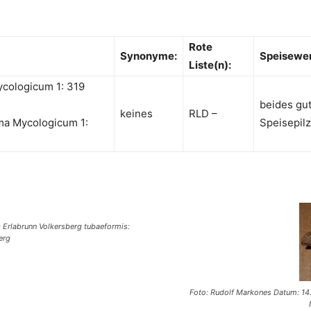
Rote
Synonyme:
Speisewer
Liste(n):
ycologicum 1: 319
beides gu
keines
RLD –
ema Mycologicum 1:
Speisepil
: Erlabrunn Volkersberg tubaeformis:
erg
Foto: Rudolf Markones Datum: 14.1