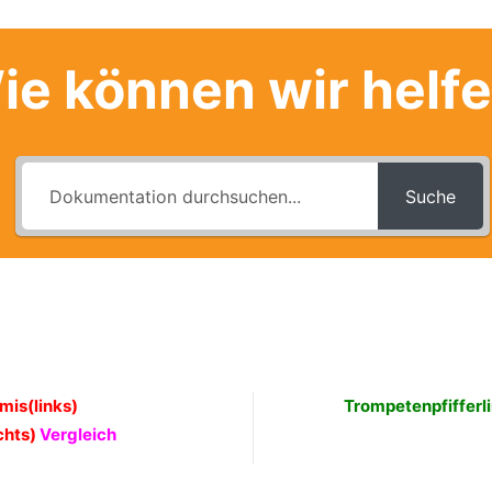
ie können wir helf
Suche
mis(links)
Trompetenpfifferli
chts)
Vergleich