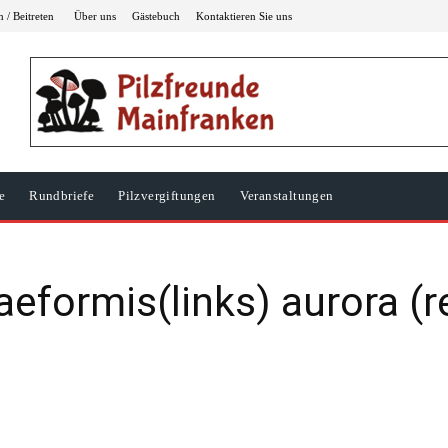
 / Beitreten
Über uns
Gästebuch
Kontaktieren Sie uns
e
Rundbriefe
Pilzvergiftungen
Veranstaltungen
aeformis(links) aurora (r