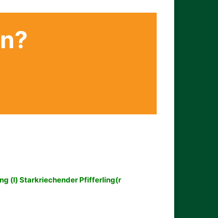
en?
ng (l) Starkriechender Pfifferling(r