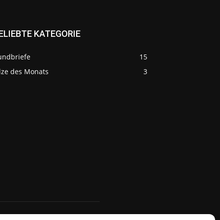
ELIEBTE KATEGORIE
undbriefe
15
ilze des Monats
3