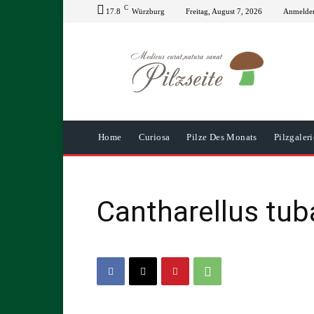
C
17.8
Würzburg
Freitag, August 7, 2026
Anmelden
Home
Curiosa
Pilze Des Monats
Pilzgaleri
Cantharellus tub