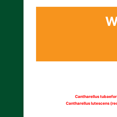
W
Cantharellus tubaefor
Cantharellus lutescens (re