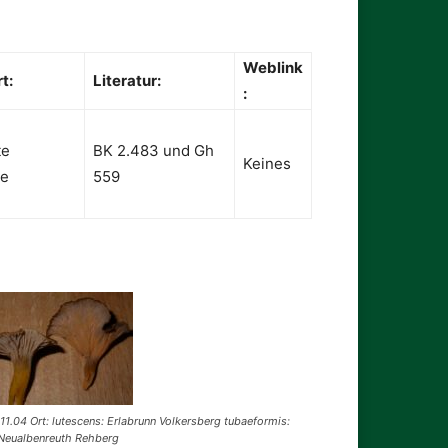
Weblink
t:
Literatur:
:
te
BK 2.483 und Gh
Keines
ze
559
1.04 Ort: lutescens: Erlabrunn Volkersberg tubaeformis:
Neualbenreuth Rehberg