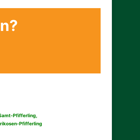
en?
Samt-Pfifferling,
rikosen-Pfifferling