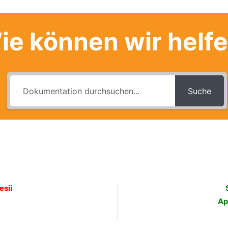
ie können wir helf
Suche
esii
Ap