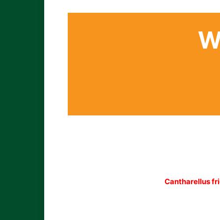
W
Cantharellus fri