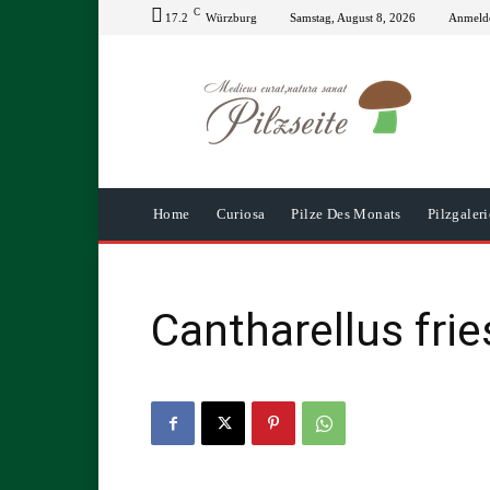
C
17.2
Würzburg
Samstag, August 8, 2026
Anmelde
Home
Curiosa
Pilze Des Monats
Pilzgaleri
Cantharellus fries