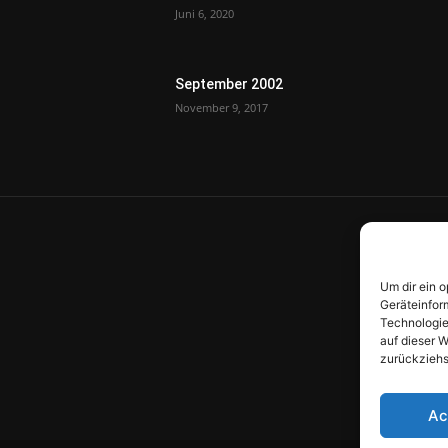
Juni 6, 2020
September 2002
November 9, 2017
Um dir ein 
Geräteinfor
Technologie
auf dieser W
zurückziehs
Ac