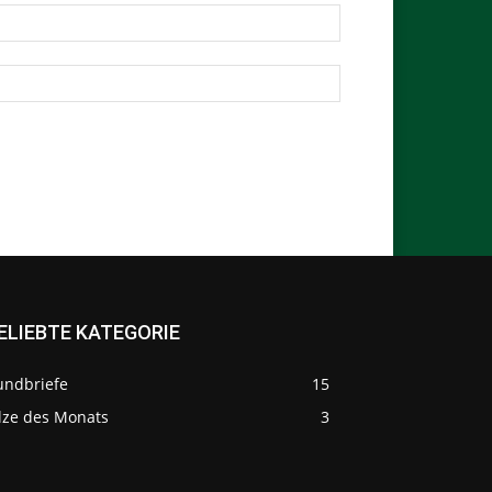
ELIEBTE KATEGORIE
undbriefe
15
ilze des Monats
3