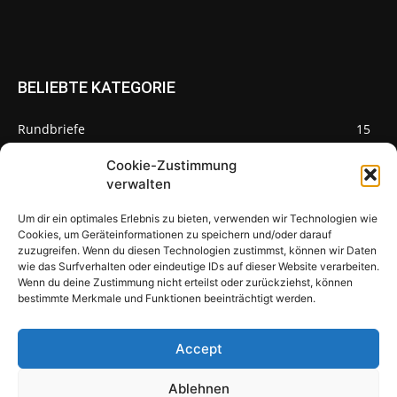
BELIEBTE KATEGORIE
Rundbriefe
15
Pilze des Monats
3
Cookie-Zustimmung
verwalten
Um dir ein optimales Erlebnis zu bieten, verwenden wir Technologien wie
Cookies, um Geräteinformationen zu speichern und/oder darauf
zuzugreifen. Wenn du diesen Technologien zustimmst, können wir Daten
Pilzseite
wie das Surfverhalten oder eindeutige IDs auf dieser Website verarbeiten.
Wenn du deine Zustimmung nicht erteilst oder zurückziehst, können
Seltene Pilze aus Mainfranken und
bestimmte Merkmale und Funktionen beeinträchtigt werden.
Deutschland
Accept
Ablehnen