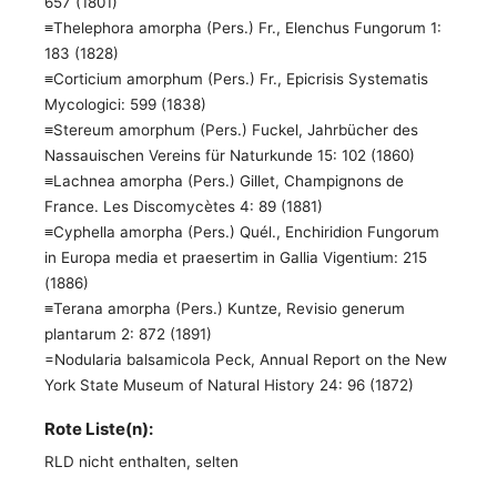
657 (1801)
≡Thelephora amorpha (Pers.) Fr., Elenchus Fungorum 1:
183 (1828)
≡Corticium amorphum (Pers.) Fr., Epicrisis Systematis
Mycologici: 599 (1838)
≡Stereum amorphum (Pers.) Fuckel, Jahrbücher des
Nassauischen Vereins für Naturkunde 15: 102 (1860)
≡Lachnea amorpha (Pers.) Gillet, Champignons de
France. Les Discomycètes 4: 89 (1881)
≡Cyphella amorpha (Pers.) Quél., Enchiridion Fungorum
in Europa media et praesertim in Gallia Vigentium: 215
(1886)
≡Terana amorpha (Pers.) Kuntze, Revisio generum
plantarum 2: 872 (1891)
=Nodularia balsamicola Peck, Annual Report on the New
York State Museum of Natural History 24: 96 (1872)
Rote Liste(n):
RLD nicht enthalten, selten