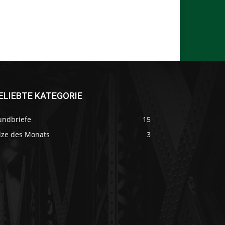
ELIEBTE KATEGORIE
undbriefe
15
ilze des Monats
3