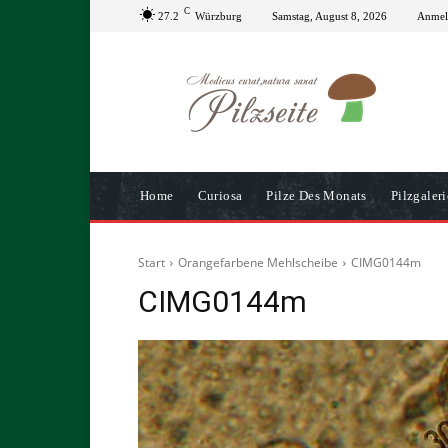
C
27.2
Würzburg
Samstag, August 8, 2026
Anmeld
Home
Curiosa
Pilze Des Monats
Pilzgaleri
Start
Orangefarbene Mehlscheibe
CIMG0144m
CIMG0144m