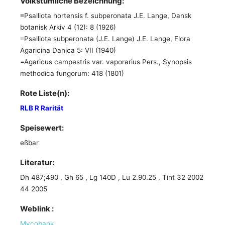
Volkstümliche Bezeichnung:
≡Psalliota hortensis f. subperonata J.E. Lange, Dansk
botanisk Arkiv 4 (12): 8 (1926)
≡Psalliota subperonata (J.E. Lange) J.E. Lange, Flora
Agaricina Danica 5: VII (1940)
=Agaricus campestris var. vaporarius Pers., Synopsis
methodica fungorum: 418 (1801)
Rote Liste(n):
RLB R Rarität
Speisewert:
eßbar
Literatur:
Dh 487;490 , Gh 65 , Lg 140D , Lu 2.90.25 , Tint 32 2002
44 2005
Weblink :
Mycobank