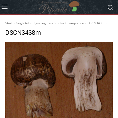
Start
Gegürtelter Egerling, Gegürtelter Champignon
DSCN3438m
DSCN3438m