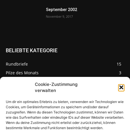
September 2002
November 9, 2017
BELIEBTE KATEGORIE
Rundbriefe
15
Pilze des Monats
3
Cookie-Zustimmung
verwalten
Um dir ein optimales Erlebnis zu bieten, verwenden wir Technologien wie
Pilzseite
Cookies, um Geräteinformationen zu speichern und/oder darauf
zuzugreifen. Wenn du diesen Technologien zustimmst, können wir Daten
wie das Surfverhalten oder eindeutige IDs auf dieser Website verarbeiten.
Seltene Pilze aus
Mainfranken und
Wenn du deine Zustimmung nicht erteilst oder zurückziehst, können
Deutschland
bestimmte Merkmale und Funktionen beeinträchtigt werden.