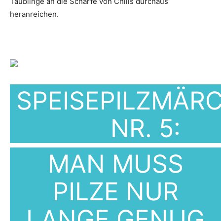
Täublinge an die Schärfe von Chilis durchaus
heranreichen.
SPEISEPILZMÄR
NR. 5:
MAN MUSS
PILZE NUR
LANGE GENUG