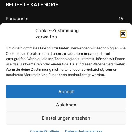
BELIEBTE KATEGORIE
Rundbriefe
15
Pilze des Monats
3
Cookie-Zustimmung
verwalten
Um dir ein optimales Erlebnis zu bieten, verwenden wir Technologien wie
Cookies, um Geräteinformationen zu speichern und/oder darauf
zuzugreifen. Wenn du diesen Technologien zustimmst, können wir Daten
Pilzseite
wie das Surfverhalten oder eindeutige IDs auf dieser Website verarbeiten.
Wenn du deine Zustimmung nicht erteilst oder zurückziehst, können
Seltene Pilze aus Mainfranken und
bestimmte Merkmale und Funktionen beeinträchtigt werden.
Deutschland
Accept
Ablehnen
© Newspaper WordPress Theme by TagDiv
Einstellungen ansehen
Über uns
Warum Pilze?
Pilzbewohner
Impressum
Cookie-Richtlinie
Datenschutzerklärung