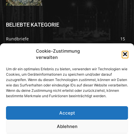
BELIEBTE KATEGORIE
Rundbriefe
15
Pilze des Monats
3
Cookie-Zustimmung
verwalten
Um dir ein optimales Erlebnis zu bieten, verwenden wir Technologien wie
Cookies, um Geräteinformationen zu speichern und/oder darauf
zuzugreifen. Wenn du diesen Technologien zustimmst, können wir Daten
Pilzseite
wie das Surfverhalten oder eindeutige IDs auf dieser Website verarbeiten.
Wenn du deine Zustimmung nicht erteilst oder zurückziehst, können
Seltene Pilze aus Mainfranken und
bestimmte Merkmale und Funktionen beeinträchtigt werden.
Deutschland
Accept
Ablehnen