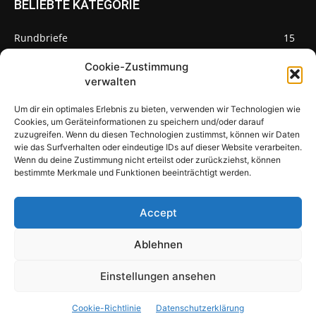
BELIEBTE KATEGORIE
Rundbriefe
15
Pilze des Monats
3
Cookie-Zustimmung
verwalten
Um dir ein optimales Erlebnis zu bieten, verwenden wir Technologien wie
Cookies, um Geräteinformationen zu speichern und/oder darauf
zuzugreifen. Wenn du diesen Technologien zustimmst, können wir Daten
Pilzseite
wie das Surfverhalten oder eindeutige IDs auf dieser Website verarbeiten.
Wenn du deine Zustimmung nicht erteilst oder zurückziehst, können
Seltene Pilze aus Mainfranken und
bestimmte Merkmale und Funktionen beeinträchtigt werden.
Deutschland
Accept
Ablehnen
© Newspaper WordPress Theme by TagDiv
Einstellungen ansehen
Über uns
Warum Pilze?
Pilzbewohner
Impressum
Cookie-Richtlinie
Datenschutzerklärung
Datenschutzerklärung
Cookie-Richtlinie (EU)