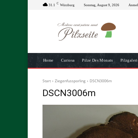
C
31.1
Würzburg
Sonntag, August 9, 2026
Anmeld
Home
Curiosa
Pilze Des Monats
Pilzgaleri
Start
Ziegenfussporling
DSCN3006m
DSCN3006m