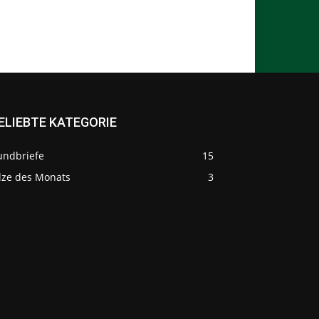
ELIEBTE KATEGORIE
undbriefe
15
ilze des Monats
3