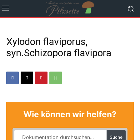
Xylodon flaviporus,
syn.Schizopora flavipora
Wie können wir helfen?
Suche