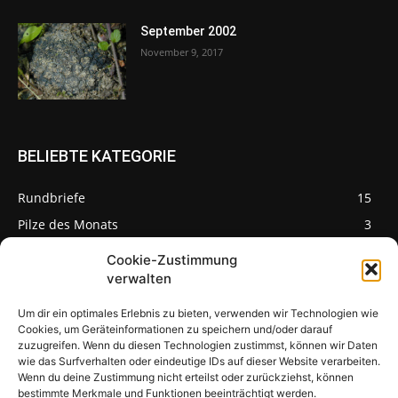
September 2002
November 9, 2017
BELIEBTE KATEGORIE
Rundbriefe
15
Pilze des Monats
3
Cookie-Zustimmung
verwalten
Um dir ein optimales Erlebnis zu bieten, verwenden wir Technologien wie
Pilzseite
Cookies, um Geräteinformationen zu speichern und/oder darauf
zuzugreifen. Wenn du diesen Technologien zustimmst, können wir Daten
wie das Surfverhalten oder eindeutige IDs auf dieser Website verarbeiten.
Seltene Pilze aus
Mainfranken und
Wenn du deine Zustimmung nicht erteilst oder zurückziehst, können
Deutschland
bestimmte Merkmale und Funktionen beeinträchtigt werden.