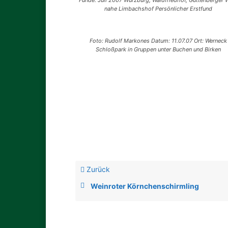
Funde: Juli 2007 Würzburg, Waldfriedhof, Guttenberger 
nahe Limbachshof Persönlicher Erstfund
Foto: Rudolf Markones Datum: 11.07.07 Ort: Werneck
Schloßpark in Gruppen unter Buchen und Birken
Zurück
Weinroter Körnchenschirmling