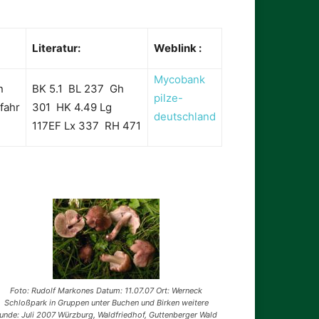
Literatur:
Weblink :
Mycobank
n
BK 5.1 BL 237 Gh
pilze-
fahr
301 HK 4.49 Lg
deutschland
117EF Lx 337 RH 471
Foto: Rudolf Markones Datum: 11.07.07 Ort: Werneck
Schloßpark in Gruppen unter Buchen und Birken weitere
unde: Juli 2007 Würzburg, Waldfriedhof, Guttenberger Wald