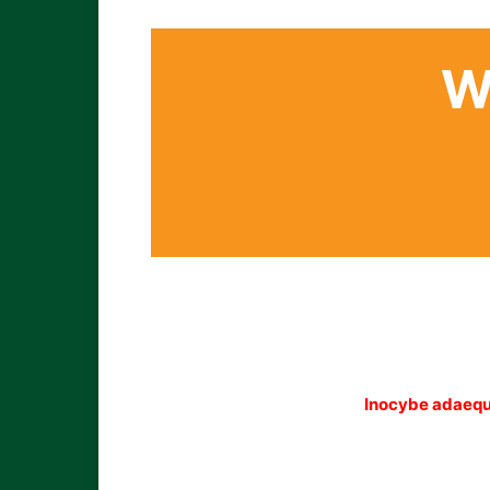
W
Inocybe adaeq