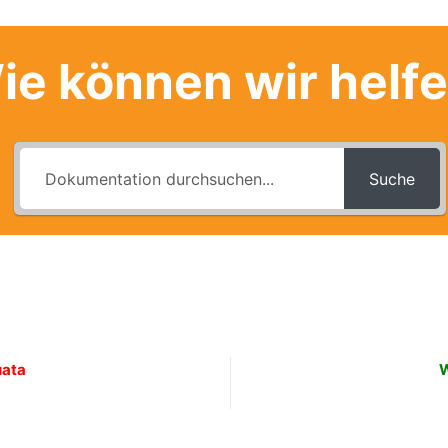
ie können wir helf
Suche
uata
W