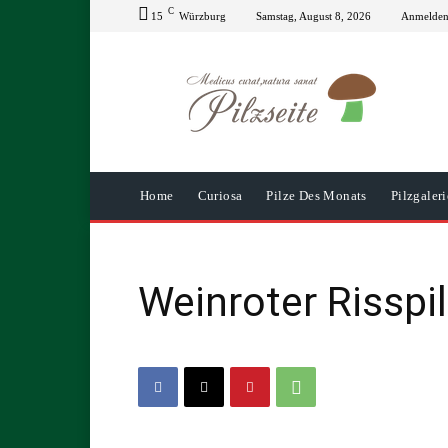
C
15
Würzburg
Samstag, August 8, 2026
Anmelden 
Home
Curiosa
Pilze Des Monats
Pilzgaleri
Weinroter Risspi