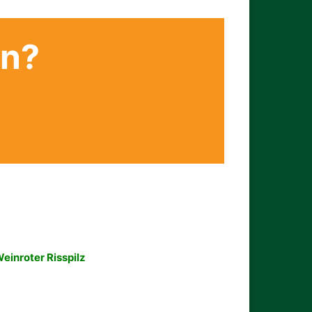
en?
einroter Risspilz