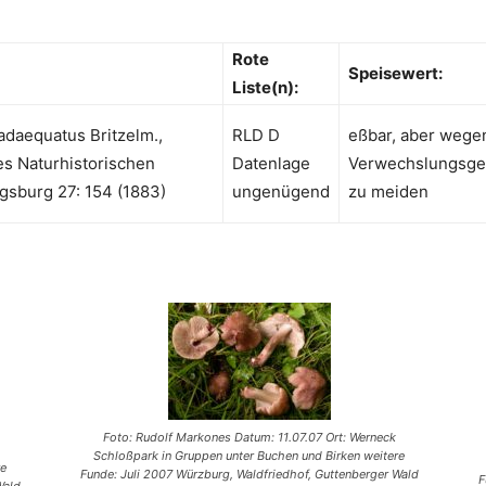
Rote
Speisewert:
Liste(n):
adaequatus Britzelm.,
RLD D
eßbar, aber wege
es Naturhistorischen
Datenlage
Verwechslungsge
gsburg 27: 154 (1883)
ungenügend
zu meiden
Foto: Rudolf Markones Datum: 11.07.07 Ort: Werneck
Schloßpark in Gruppen unter Buchen und Birken weitere
re
Funde: Juli 2007 Würzburg, Waldfriedhof, Guttenberger Wald
F