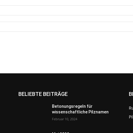
BELIEBTE BEITRÄGE
B
Betonungsregeln für
R
wissenschaftliche Pilznamen
P
Februar 10, 2024