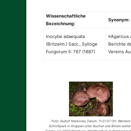
Wissenschaftliche
Synonym
:
Bezeichnung:
Inocybe adaequata
≡Agaricus 
(Britzelm.) Sacc., Sylloge
Berichte d
Fungorum 5: 767 (1887)
Vereins Au
Foto: Rudolf Markones Datum: 11.07.07 Ort: Werneck
Schloßpark in Gruppen unter Buchen und Birken weite