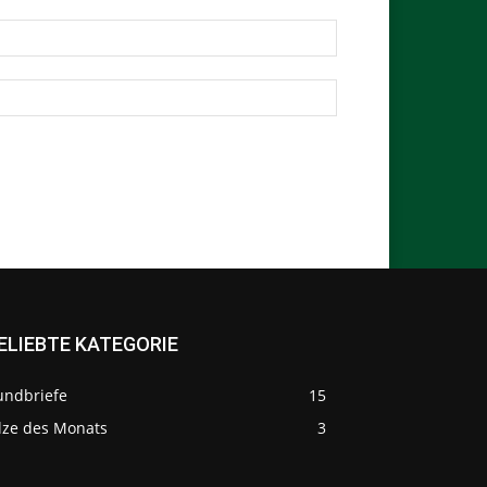
ELIEBTE KATEGORIE
undbriefe
15
ilze des Monats
3