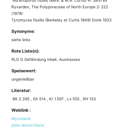
Aurantiporus fissilis (Berk. & M.A. Curtis) H. Jahn ex
Ryvarden, The Polyporaceae of North Europe 2: 222
(1978)
Tyromyces fissilis (Berkeley et Curtis 1849) Donk 1933
Synonyme:
siehe links
Rote Liste(n):
RLD G Gefährdung inbek. Ausmasses
Speisewert:
ungenießbar
Literatur:
BK 2.395 , Gh 514 , Kr 1.597 , Lx 555 , RH 153
Weblink :
Mycobank
pilze-deutschland