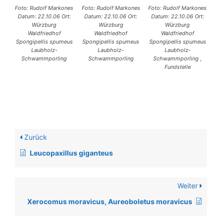
Foto: Rudolf Markones
Foto: Rudolf Markones
Foto: Rudolf Markones
Datum: 22.10.06 Ort:
Datum: 22.10.06 Ort:
Datum: 22.10.06 Ort:
Würzburg
Würzburg
Würzburg
Waldfriedhof
Waldfriedhof
Waldfriedhof
Spongipellis spumeus
Spongipellis spumeus
Spongipellis spumeus
Laubholz-
Laubholz-
Laubholz-
Schwammporling
Schwammporling
Schwammporling ,
Fundstelle
Zurück
Leucopaxillus giganteus
Weiter
Xerocomus moravicus, Aureoboletus moravicus