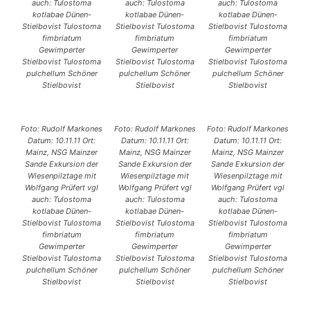
auch: Tulostoma
auch: Tulostoma
auch: Tulostoma
kotlabae Dünen-
kotlabae Dünen-
kotlabae Dünen-
Stielbovist Tulostoma
Stielbovist Tulostoma
Stielbovist Tulostoma
fimbriatum
fimbriatum
fimbriatum
Gewimperter
Gewimperter
Gewimperter
Stielbovist Tulostoma
Stielbovist Tulostoma
Stielbovist Tulostoma
pulchellum Schöner
pulchellum Schöner
pulchellum Schöner
Stielbovist
Stielbovist
Stielbovist
Foto: Rudolf Markones
Foto: Rudolf Markones
Foto: Rudolf Markones
Datum: 10.11.11 Ort:
Datum: 10.11.11 Ort:
Datum: 10.11.11 Ort:
Mainz, NSG Mainzer
Mainz, NSG Mainzer
Mainz, NSG Mainzer
Sande Exkursion der
Sande Exkursion der
Sande Exkursion der
Wiesenpilztage mit
Wiesenpilztage mit
Wiesenpilztage mit
Wolfgang Prüfert vgl
Wolfgang Prüfert vgl
Wolfgang Prüfert vgl
auch: Tulostoma
auch: Tulostoma
auch: Tulostoma
kotlabae Dünen-
kotlabae Dünen-
kotlabae Dünen-
Stielbovist Tulostoma
Stielbovist Tulostoma
Stielbovist Tulostoma
fimbriatum
fimbriatum
fimbriatum
Gewimperter
Gewimperter
Gewimperter
Stielbovist Tulostoma
Stielbovist Tulostoma
Stielbovist Tulostoma
pulchellum Schöner
pulchellum Schöner
pulchellum Schöner
Stielbovist
Stielbovist
Stielbovist