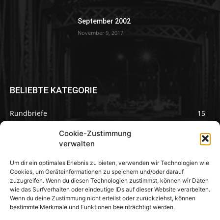
September 2002
November 9, 2017
BELIEBTE KATEGORIE
Rundbriefe
15
Pilze des Monats
3
Cookie-Zustimmung
verwalten
Um dir ein optimales Erlebnis zu bieten, verwenden wir Technologien wie
Cookies, um Geräteinformationen zu speichern und/oder darauf
zuzugreifen. Wenn du diesen Technologien zustimmst, können wir Daten
Pilzseite
wie das Surfverhalten oder eindeutige IDs auf dieser Website verarbeiten.
Wenn du deine Zustimmung nicht erteilst oder zurückziehst, können
Seltene Pilze aus Mainfranken und
bestimmte Merkmale und Funktionen beeinträchtigt werden.
Deutschland