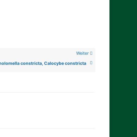
Weiter
holomella constricta, Calocybe constricta