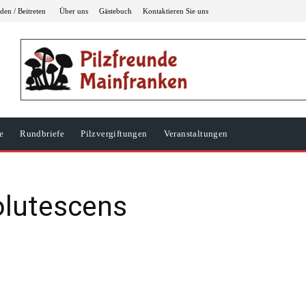
en / Beitreten
Über uns
Gästebuch
Kontaktieren Sie uns
e
Rundbriefe
Pilzvergiftungen
Veranstaltungen
olutescens