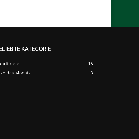
ELIEBTE KATEGORIE
undbriefe
15
ilze des Monats
3