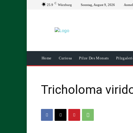
C
25.9
Würzburg
Sonntag, August 9, 2026
Anmeld
Home
Curiosa
Pilze Des Monats
Pilzgaleri
Tricholoma virid