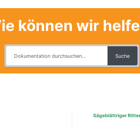
ie können wir helf
Suche
Sägeblättriger Ritte