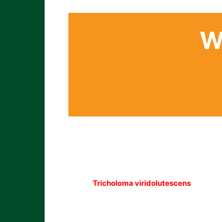
W
Tricholoma viridolutescens