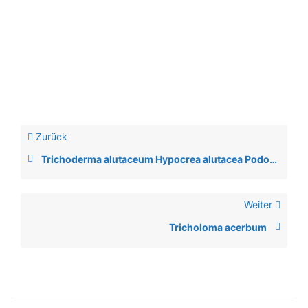
Zurück
Trichoderma alutaceum Hypocrea alutacea Podostroma alutaceum
Weiter
Tricholoma acerbum