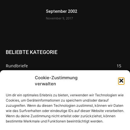
September 2002
November 9, 2017
BELIEBTE KATEGORIE
Rundbriefe
15
Pilze des Monats
3
Cookie-Zustimmung
verwalten
Um dir ein optimales Erlebnis zu bieten, verwenden wir Technologien wie
Cookies, um Geräteinformationen zu speichern und/oder darauf
zuzugreifen. Wenn du diesen Technologien zustimmst, können wir Daten
Pilzseite
wie das Surfverhalten oder eindeutige IDs auf dieser Website verarbeiten.
Wenn du deine Zustimmung nicht erteilst oder zurückziehst, können
Seltene Pilze aus Mainfranken und
bestimmte Merkmale und Funktionen beeinträchtigt werden.
Deutschland