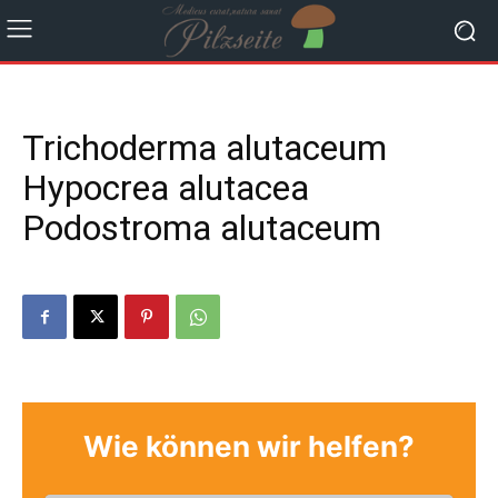
Trichoderma alutaceum
Hypocrea alutacea
Podostroma alutaceum
Wie können wir helfen?