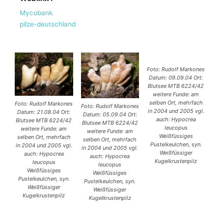
Mycobank
pilze-deutschland
Foto: Rudolf Markones
Datum: 09.09.04 Ort:
Blutsee MTB 6224/42
weitere Funde: am
selben Ort, mehrfach
Foto: Rudolf Markones
Foto: Rudolf Markones
in 2004 und 2005 vgl.
Datum: 21.08.04 Ort:
Datum: 05.09.04 Ort:
auch: Hypocrea
Blutsee MTB 6224/42
Blutsee MTB 6224/42
leucopus
weitere Funde: am
weitere Funde: am
Weißfüssiges
selben Ort, mehrfach
selben Ort, mehrfach
Pustelkeulchen, syn.
in 2004 und 2005 vgl.
in 2004 und 2005 vgl.
Weißfüssiger
auch: Hypocrea
auch: Hypocrea
Kugelkrustenpilz
leucopus
leucopus
Weißfüssiges
Weißfüssiges
Pustelkeulchen, syn.
Pustelkeulchen, syn.
Weißfüssiger
Weißfüssiger
Kugelkrustenpilz
Kugelkrustenpilz