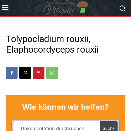
Tolypocladium rouxii,
Elaphocordyceps rouxii
Wie können wir helfen?
Suche