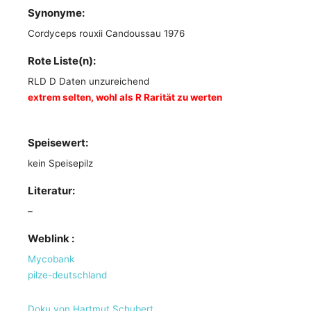
Synonyme:
Cordyceps rouxii Candoussau 1976
Rote Liste(n):
RLD D Daten unzureichend
extrem selten, wohl als R Rarität zu werten
Speisewert:
kein Speisepilz
Literatur:
–
Weblink :
Mycobank
pilze-deutschland
Doku von Hartmut Schubert