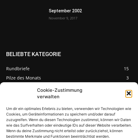
September 2002
November 9, 2017
BELIEBTE KATEGORIE
Rundbriefe
15
Pilze des Monats
3
Cookie-Zustimmung
verwalten
Um dir ein optimales Erlebnis zu bieten, verwenden wir Technologien wie
Pilzseite
Cookies, um Geräteinformationen zu speichern und/oder darauf
zuzugreifen. Wenn du diesen Technologien zustimmst, können wir Daten
wie das Surfverhalten oder eindeutige IDs auf dieser Website verarbeiten.
Seltene Pilze aus
Mainfranken und
Wenn du deine Zustimmung nicht erteilst oder zurückziehst, können
Deutschland
bestimmte Merkmale und Funktionen beeinträchtigt werden.