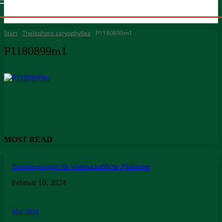
Start
Thelephora caryophyllea
P1180899m1
P1180899m1
MOST READ
Betonungsregeln für wissenschaftliche Pilznamen
Februar 10, 2024
Mai 2020