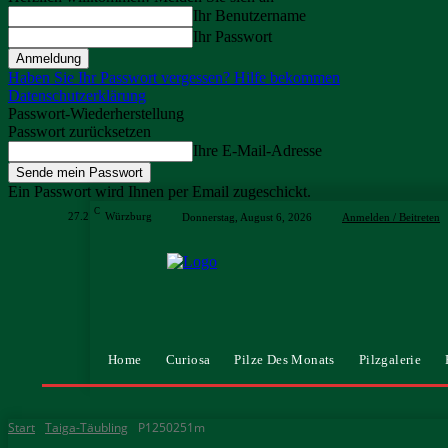
Ihr Benutzername
Ihr Passwort
Haben Sie Ihr Passwort vergessen? Hilfe bekommen
Datenschutzerklärung
Passwort-Wiederherstellung
Passwort zurücksetzen
Ihre E-Mail-Adresse
Ein Passwort wird Ihnen per Email zugeschickt.
C
27.2
Würzburg
Donnerstag, August 6, 2026
Anmelden / Beitreten
Home
Curiosa
Pilze Des Monats
Pilzgalerie
Start
Taiga-Täubling
P1250251m