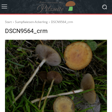
Start
Sumpfwiesen-Ackerling
DSCN9564_crm
DSCN9564_crm