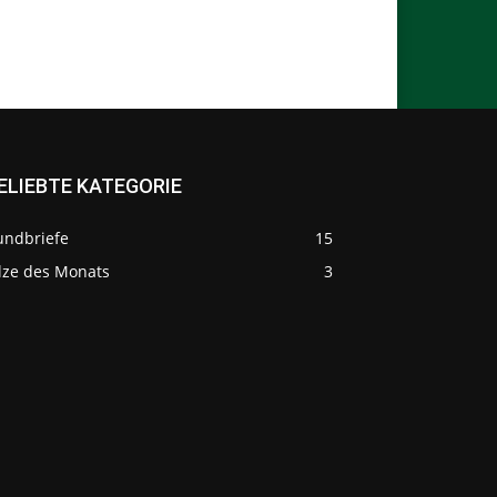
ELIEBTE KATEGORIE
undbriefe
15
ilze des Monats
3