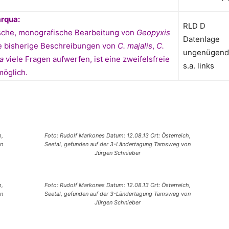
arqua
:
RLD D
ische, monografische Bearbeitung von
Geopyxis
Datenlage
ige bisherige Beschreibungen von
C. majalis
,
C.
ungenügend
da
viele Fragen aufwerfen, ist eine zweifelsfreie
s.a. links
möglich.
h,
Foto: Rudolf Markones Datum: 12.08.13 Ort: Österreich,
n
Seetal, gefunden auf der 3-Ländertagung Tamsweg von
Jürgen Schnieber
h,
Foto: Rudolf Markones Datum: 12.08.13 Ort: Österreich,
n
Seetal, gefunden auf der 3-Ländertagung Tamsweg von
Jürgen Schnieber