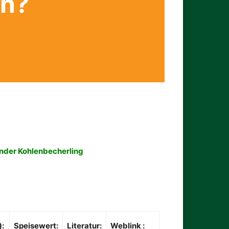
en?
nder Kohlenbecherling
):
Speisewert:
Literatur:
Weblink :