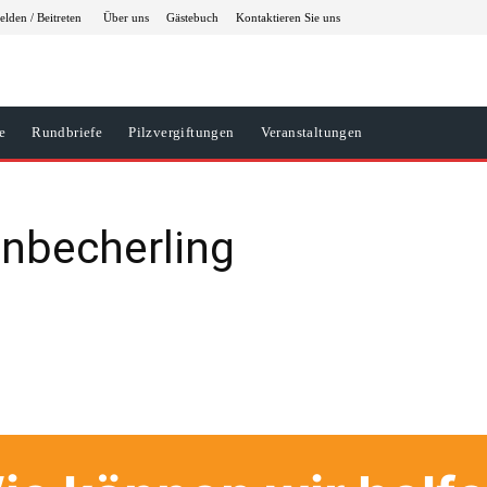
lden / Beitreten
Über uns
Gästebuch
Kontaktieren Sie uns
e
Rundbriefe
Pilzvergiftungen
Veranstaltungen
enbecherling