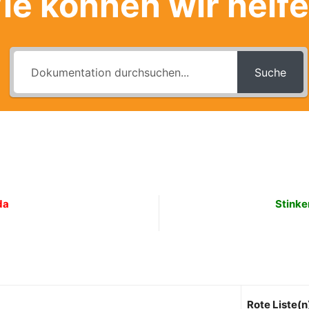
ie können wir helf
Suche
da
Stinke
Rote Liste(n