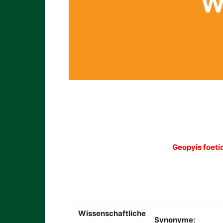
W
Geopyis foeti
Wissenschaftliche
Synonyme: